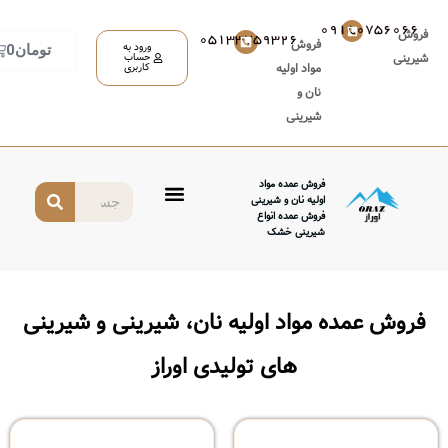
05133759326
روش
ورود به
تومان
0
حساب
واد اولیه
کاربری
ان و
یرینی
وش عمده مواد
لیه نان و شیرینی
وش عمده انواع
رینی خشک
واد اولیه نان، شیرینی و شیرینی
های تولیدی اوراز