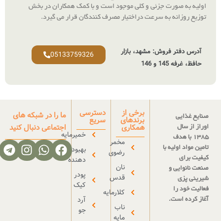
ی و کلی موجود است و با کمک همکاران در بخش
رعت دراختیار مصرف کنندگان قرار می گیرد
.
 مشهد، بازار
05133759326
برخی از
دسترسی
ما را در شبکه های
برندهای
سریع
همکاری
اجتماعی دنبال کنید
خمیرمایه
مخمر
بهبود
رضوی
دهنده
نان
پودر
قدس
کیک
کلارمایه
آرد
ناب
جو
مایه