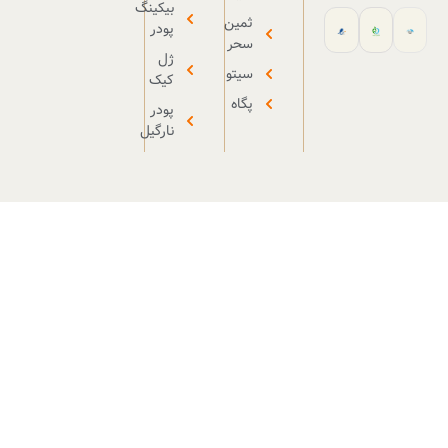
بیکینگ
ثمین
پودر
سحر
ژل
سیتو
کیک
پگاه
پودر
نارگیل