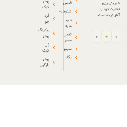
پودر
قدس
کیک
کلارمایه
آرد
ناب
جو
مایه
بیکینگ
ثمین
پودر
سحر
ژل
سیتو
کیک
پگاه
پودر
نارگیل