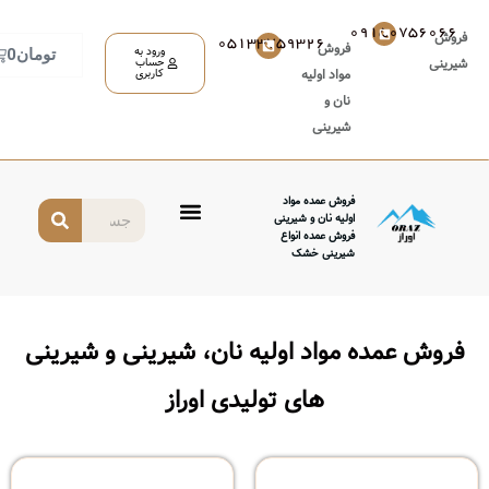
05133759326
روش
ورود به
تومان
0
حساب
واد اولیه
کاربری
ان و
یرینی
وش عمده مواد
لیه نان و شیرینی
وش عمده انواع
رینی خشک
واد اولیه نان، شیرینی و شیرینی
های تولیدی اوراز