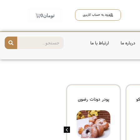
ورود به حساب کاربری
تومان
0
درباره ما
ارتباط با ما
و
پودر دونات رضوی
ژل کیک
امولسیفایر
سیتو+10کیلویی