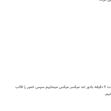
در این روش تمامی مواد را به طور همزمان داخل میکسر ریخته و به مدت ۶ دقیقه بادور تند میکسر میکس مینماییم.سپس خمیر را قالب