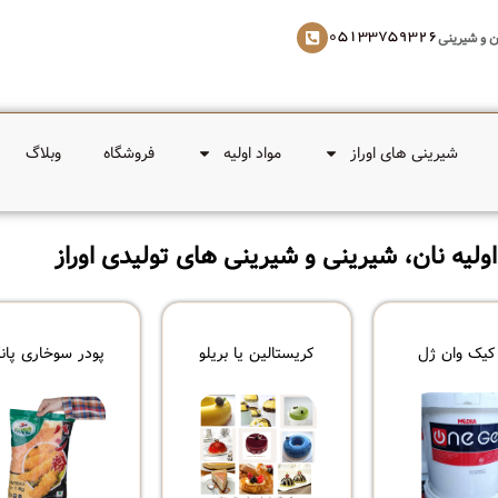
ن و شیرینی
05133759326
شیرینی های اوراز
مواد اولیه
فروشگاه
وبلاگ
لیه نان، شیرینی و شیرینی های تولیدی اوراز
کیک وان ژل
کریستالین یا بریلو
پودر سوخاری پانک