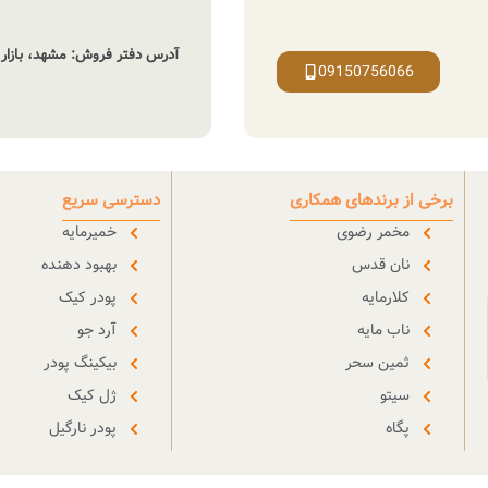
آدرس دفتر فروش: مشهد، بازار حافظ، 
09150756066
برخی از برندهای همکاری
دسترسی سریع
مخمر رضوی
خمیرمایه
نان قدس
بهبود دهنده
کلارمایه
پودر کیک
ناب مایه
آرد جو
ثمین سحر
بیکینگ پودر
سیتو
ژل کیک
پگاه
پودر نارگیل