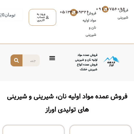
05133759326
روش
ورود به
تومان
0
حساب
واد اولیه
کاربری
ان و
یرینی
وش عمده مواد
لیه نان و شیرینی
وش عمده انواع
رینی خشک
واد اولیه نان، شیرینی و شیرینی
های تولیدی اوراز