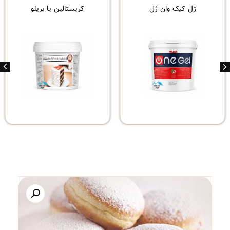
 ژل
کریستالین یا بریلو
پودر سوخاری 