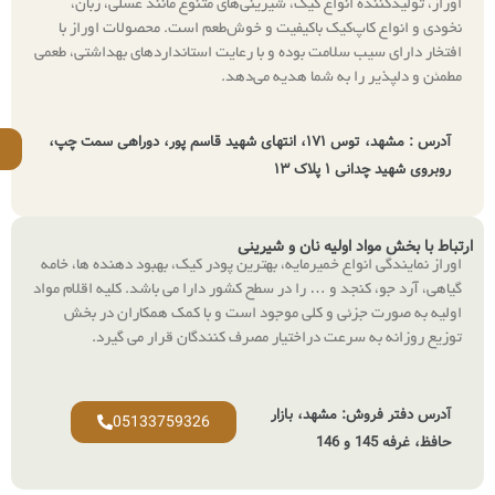
انواع کیک، شیرینی‌های متنوع مانند عسلی، زبان،
‌کیک باکیفیت و خوش‌طعم است. محصولات اوراز با
سلامت بوده و با رعایت استانداردهای بهداشتی، طعمی
 به شما هدیه می‌دهد.
آدرس : مشهد، توس ۱۷۱، انتهای شهید قاسم پور، دوراهی سمت چپ،
09150756066
ک ۱۳
ولیه نان و شیرینی
اع خمیرمایه، بهترین پودر کیک، بهبود دهنده ها، خامه
د و … را در سطح کشور دارا می باشد. کلیه اقلام مواد
ی و کلی موجود است و با کمک همکاران در بخش
رعت دراختیار مصرف کنندگان قرار می گیرد
.
 مشهد، بازار
05133759326