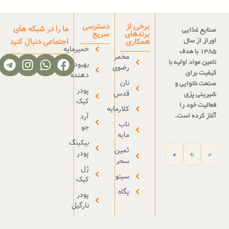
برخی از
دسترسی
ما را در شبکه های
برندهای
سریع
همکاری
اجتماعی دنبال کنید
خمیرمایه
مخمر
بهبود
رضوی
دهنده
نان
پودر
قدس
کیک
کلارمایه
آرد
ناب
جو
مایه
بیکینگ
ثمین
پودر
سحر
ژل
سیتو
کیک
پگاه
پودر
نارگیل