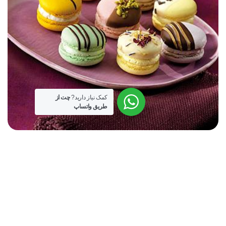
کمک نیاز دارید?
چت از
طریق واتساپ
مه آماده ماکارون