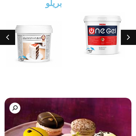
بریلو
پانکو