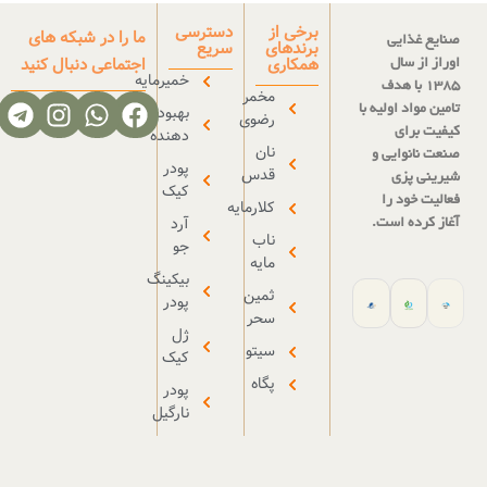
برخی از
دسترسی
ما را در شبکه های
برندهای
سریع
همکاری
اجتماعی دنبال کنید
خمیرمایه
مخمر
بهبود
رضوی
دهنده
نان
پودر
قدس
کیک
کلارمایه
آرد
ناب
جو
مایه
بیکینگ
ثمین
پودر
سحر
ژل
سیتو
کیک
پگاه
پودر
نارگیل