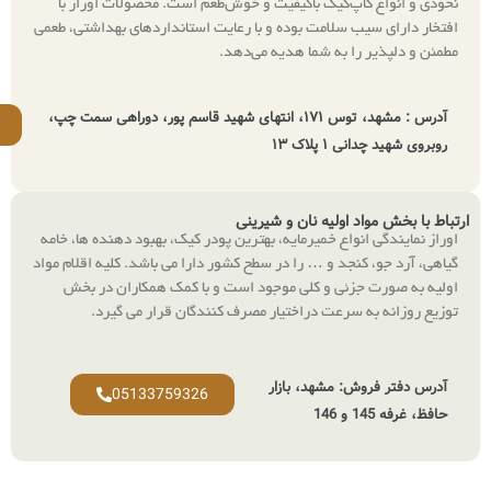
‌کیک باکیفیت و خوش‌طعم است. محصولات اوراز با
سلامت بوده و با رعایت استانداردهای بهداشتی، طعمی
 به شما هدیه می‌دهد.
آدرس : مشهد، توس ۱۷۱، انتهای شهید قاسم پور، دوراهی سمت چپ،
09150756066
ک ۱۳
ولیه نان و شیرینی
اع خمیرمایه، بهترین پودر کیک، بهبود دهنده ها، خامه
د و … را در سطح کشور دارا می باشد. کلیه اقلام مواد
ی و کلی موجود است و با کمک همکاران در بخش
رعت دراختیار مصرف کنندگان قرار می گیرد
.
 مشهد، بازار
05133759326