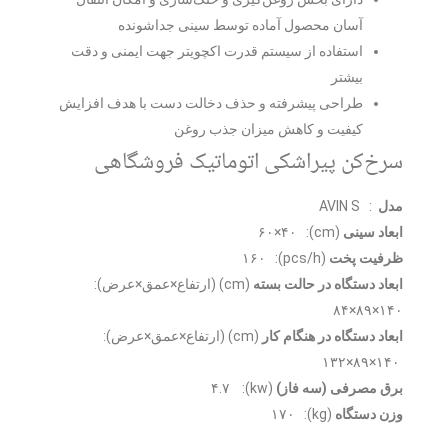
صول آماده توسط سینی جداشونده
 از سیستم قدرت اکچویتر جهت ایمنی و دقت
یشرفته و حذف دخالت دست با هدف افزایش
 کاهش میزان جذب روغن
راشکی اتوماتیک فروشگاهی
 حالت بسته
(cm) (ارتفاع×عمق×عرض):
هنگام کار
(cm) (ارتفاع×عمق×عرض):
 فاز)
(kw): ۴.۷