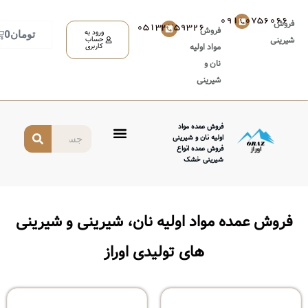
05133759326
روش
ورود به
تومان
0
حساب
واد اولیه
کاربری
ان و
یرینی
وش عمده مواد
لیه نان و شیرینی
وش عمده انواع
رینی خشک
واد اولیه نان، شیرینی و شیرینی
های تولیدی اوراز